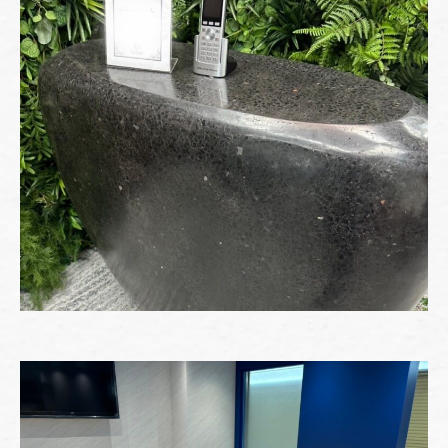
" alt="" />