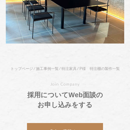
" alt="" />
トップページ
⁄
施工事例一覧
⁄
特注家具
⁄
P様 特注棚の製作一覧
Join Company
採用についてWeb面談の
お申し込みをする