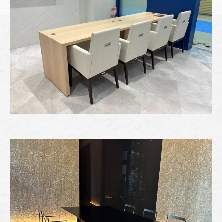
" alt="" />