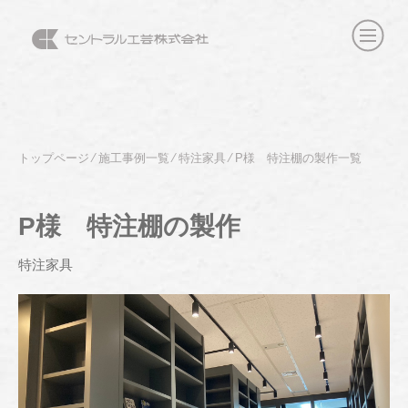
トップページ
⁄
施工事例一覧
⁄
特注家具
⁄
P様 特注棚の製作一覧
P様 特注棚の製作
特注家具