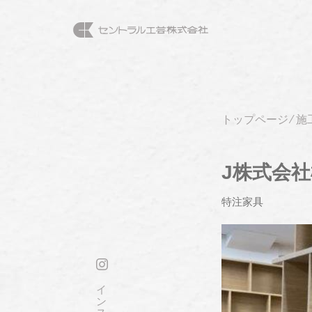
トップページ
⁄
施
J株式会
特注家具