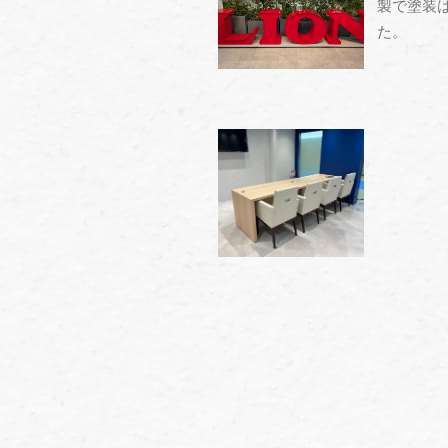
製で塗装
た。
" alt="" />
" alt="" />