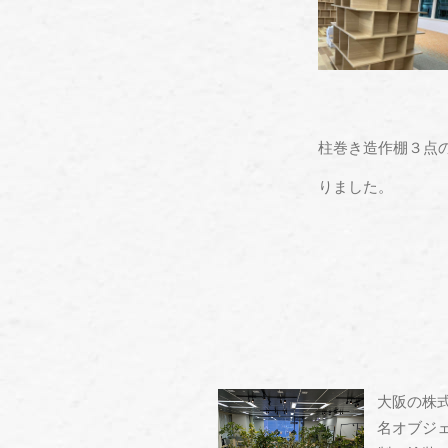
柱巻き造作棚３点
りました。
大阪の株
名オブジ