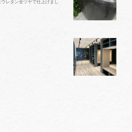
はウレタン全ツヤで仕上げまし
" alt="" />
" alt="" />