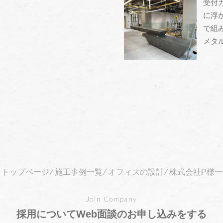
受付
に浮
で組
メタ
" alt="" />
トップページ
⁄
施工事例一覧
⁄
オフィスの設計
⁄
株式会社P様一
Join Company
採用についてWeb面談の
お申し込みをする