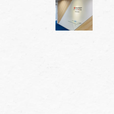
" alt="" />