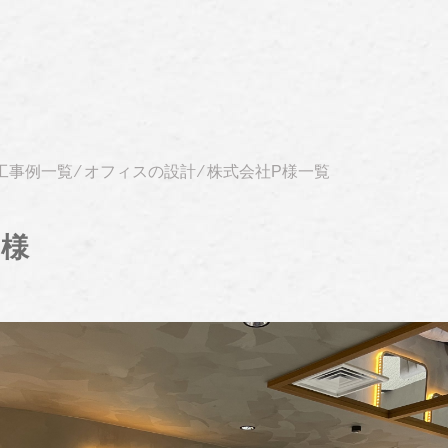
工事例一覧
⁄
オフィスの設計
⁄
株式会社P様一覧
P様