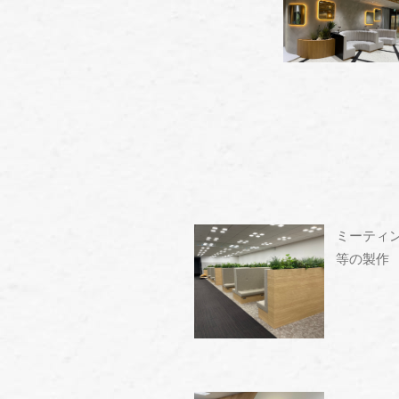
ミーティ
等の製作
" alt="" />