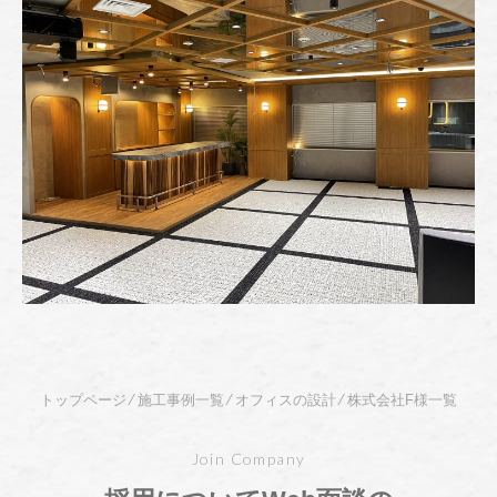
" alt="" />
トップページ
⁄
施工事例一覧
⁄
オフィスの設計
⁄
株式会社F様一覧
Join Company