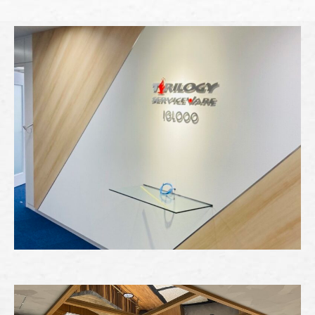
" alt="" />