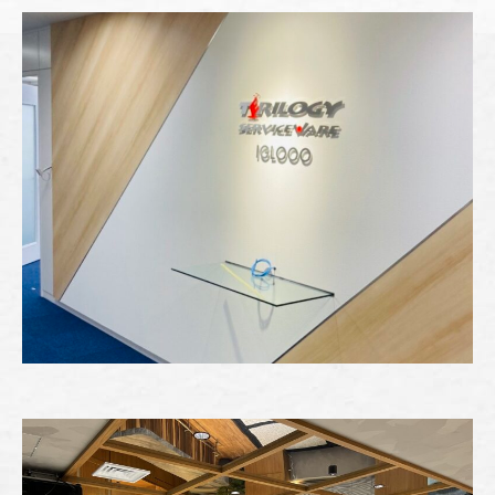
" alt="" />