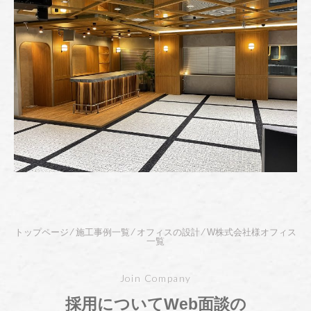
" alt="" />
トップページ
⁄
施工事例一覧
⁄
オフィスの設計
⁄
W株式会社様オフィス
一覧
Join Company
採用についてWeb面談の