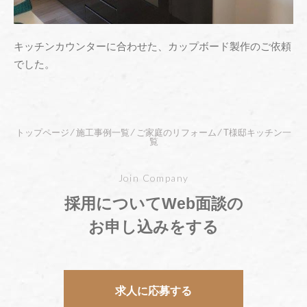
" alt="" />
キッチンカウンターに合わせた、カップボード製作のご依頼
でした。
トップページ
⁄
施工事例一覧
⁄
ご家庭のリフォーム
⁄
T様邸キッチン一
覧
Join Company
採用についてWeb面談の
お申し込みをする
求人に応募する