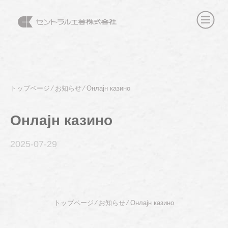
トップページ
⁄
お知らせ
⁄
Онлајн казино
Онлајн казино
2025-07
-29
トップページ
⁄
お知らせ
⁄
Онлајн казино