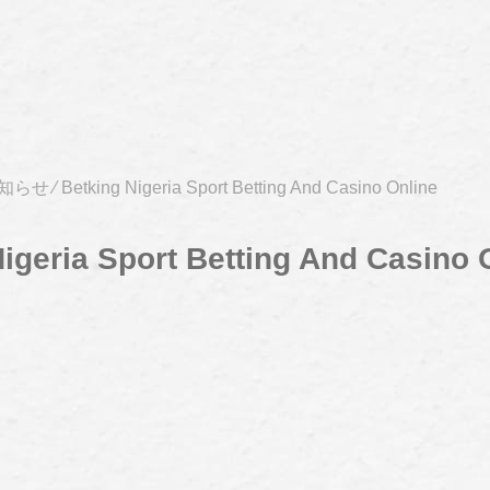
知らせ
⁄
Betking Nigeria Sport Betting And Casino Online
igeria Sport Betting And Casino 