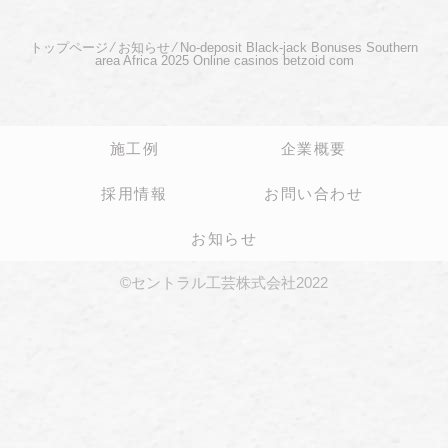
トップページ
⁄
お知らせ
⁄
No-deposit Black-jack Bonuses Southern
area Africa 2025 Online casinos betzoid com
施工例
企業概要
採用情報
お問い合わせ
お知らせ
©セントラル工芸株式会社2022