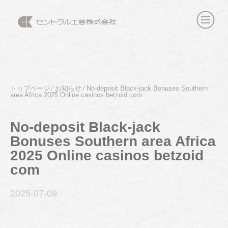
トップページ
⁄
お知らせ
⁄
No-deposit Black-jack Bonuses Southern
area Africa 2025 Online casinos betzoid com
No-deposit Black-jack
Bonuses Southern area Africa
2025 Online casinos betzoid
com
2025-07
-09