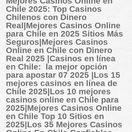
Mejores Casinos Online en
Chile 2025: Top Casinos
Chilenos con Dinero
Real|Mejores Casinos Online
para Chile en 2025 Sitios Más
Seguros|Mejores Casinos
Online en Chile con Dinero
Real 2025 ️|Casinos en línea
en Chile: ️ la mejor opción
para apostar 07 2025 ️|Los 15
mejores casinos en línea de
Chile 2025|Los 10 mejores
casinos online en Chile para
2025|Mejores Casinos Online
en Chile Top 10 Sitios en
2025|Los 35 Mejores Casinos