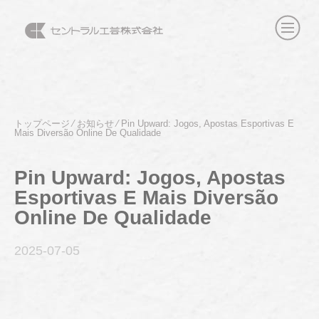
トップページ
⁄
お知らせ
⁄
Pin Upward: Jogos, Apostas Esportivas E
Mais Diversão Online De Qualidade
Pin Upward: Jogos, Apostas
Esportivas E Mais Diversão
Online De Qualidade
2025-07
-05