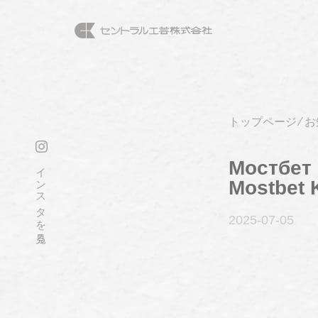
トップページ
⁄
お
Мостбет
インスタを見る
Mostbet 
2025-07
-05