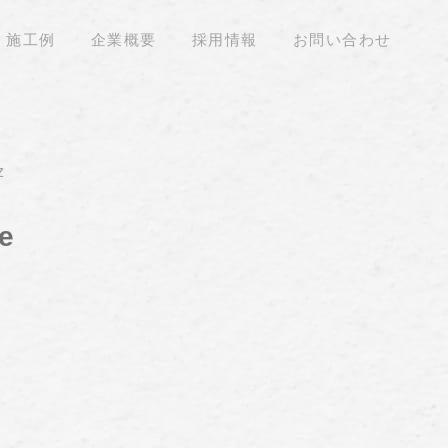
施工例
企業概要
採用情報
お問い合わせ
z
е