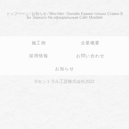
トップページ
⁄
お知らせ
⁄
Мостбет: Онлайн Казино только Ставки В
Бк Зеркало На официальным Сайт Mostbet
施工例
企業概要
採用情報
お問い合わせ
お知らせ
©セントラル工芸株式会社2022