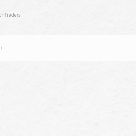
or Traders
せ