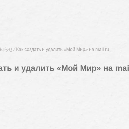
知らせ
⁄
Как создать и удалить «Мой Мир» на mail ru
ать и удалить «Мой Мир» на mai