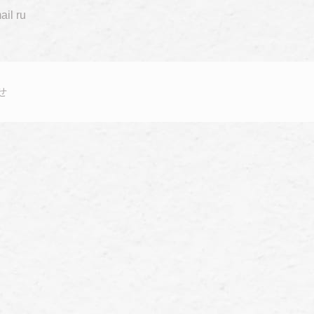
il ru
せ