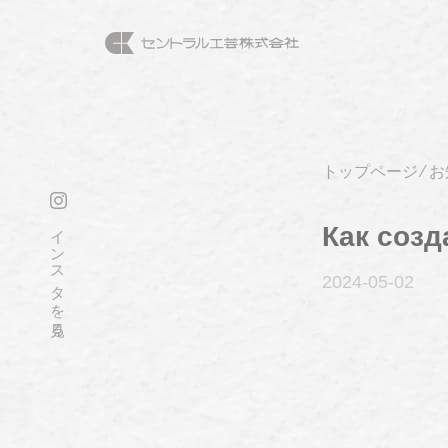
トップページ
⁄
お
インスタを見る
Как созд
2024-05
-02