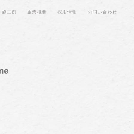
施工例
企業概要
採用情報
お問い合わせ
ine