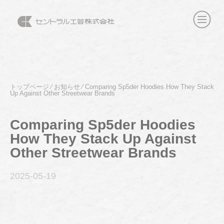
トップページ
⁄
お知らせ
⁄
Comparing Sp5der Hoodies How They Stack
Up Against Other Streetwear Brands
Comparing Sp5der Hoodies
How They Stack Up Against
Other Streetwear Brands
2025-05
-19