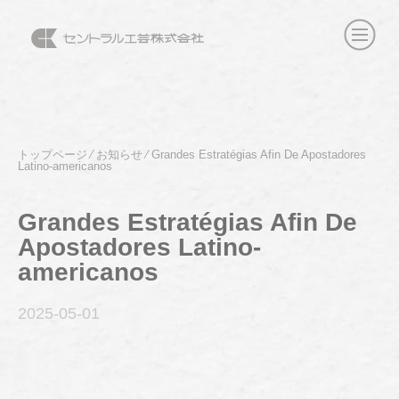
トップページ
⁄
お知らせ
⁄
Grandes Estratégias Afin De Apostadores
Latino-americanos
Grandes Estratégias Afin De
Apostadores Latino-
americanos
2025-05
-01