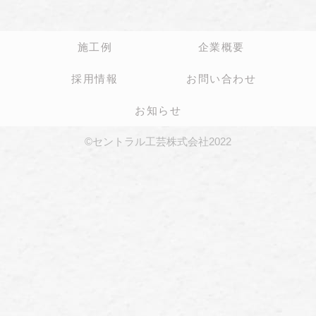
施工例
企業概要
採用情報
お問い合わせ
お知らせ
©セントラル工芸株式会社2022