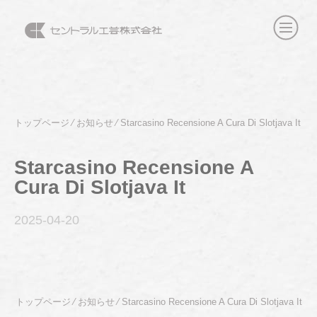
トップページ
⁄
お知らせ
⁄
Starcasino Recensione A Cura Di Slotjava It
Starcasino Recensione A
Cura Di Slotjava It
2025-04
-20
トップページ
⁄
お知らせ
⁄
Starcasino Recensione A Cura Di Slotjava It