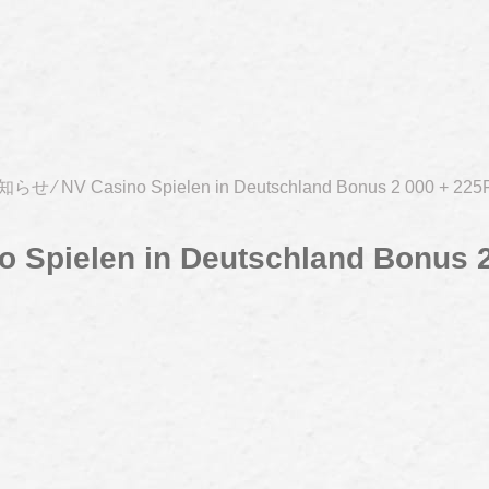
知らせ
⁄
NV Casino Spielen in Deutschland Bonus 2 000 + 225
o Spielen in Deutschland Bonus 2