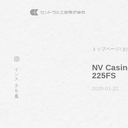
トップページ
⁄
お
NV Casin
インスタを見る
225FS
2025-01
-22