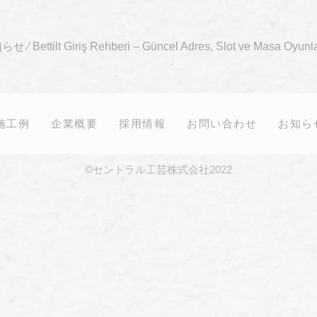
知らせ
⁄
Bettilt Giriş Rehberi – Güncel Adres, Slot ve Masa Oyun
施工例
企業概要
採用情報
お問い合わせ
お知ら
©セントラル工芸株式会社2022