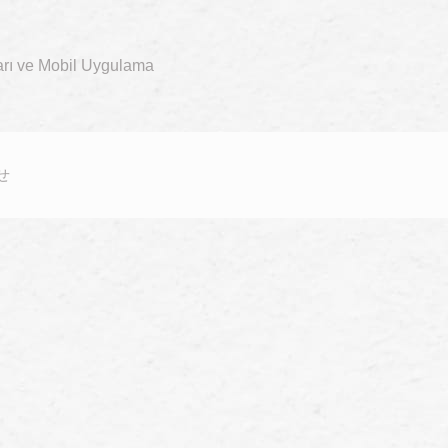
ları ve Mobil Uygulama
せ