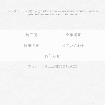
トップページ
⁄
お知らせ
⁄
7K Casino — как использовать бонусы
для увеличения игрового баланса
施工例
企業概要
採用情報
お問い合わせ
お知らせ
©セントラル工芸株式会社2022