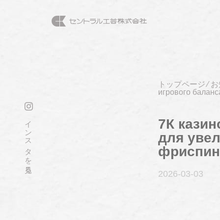
トップページ
⁄
お
игрового баланс
インスタを見る
7К кази
для увел
фриспин
2026-03
-03