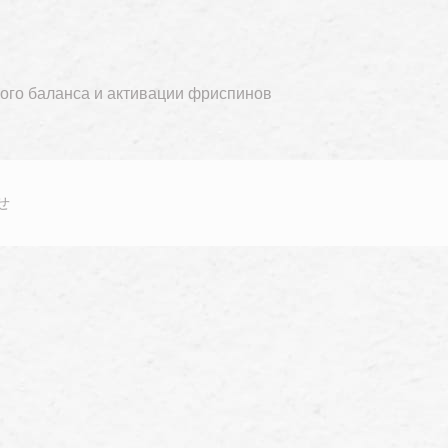
ого баланса и активации фриспинов
せ