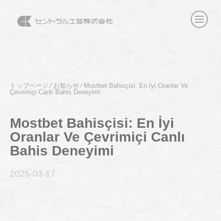
トップページ
⁄
お知らせ
⁄
Mostbet Bahisçisi: En İyi Oranlar Ve
Çevrimiçi Canlı Bahis Deneyimi
Mostbet Bahisçisi: En İyi
Oranlar Ve Çevrimiçi Canlı
Bahis Deneyimi
2025-03
-17