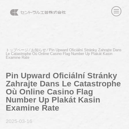
トップページ
⁄
お知らせ
⁄
Pin Upward Oficiální Stránky Zahrajte Dans
Le Catastrophe Où Online Casino Flag Number Up Plakát Kasin
Examine Rate
Pin Upward Oficiální Stránky
Zahrajte Dans Le Catastrophe
Où Online Casino Flag
Number Up Plakát Kasin
Examine Rate
2025-03
-16