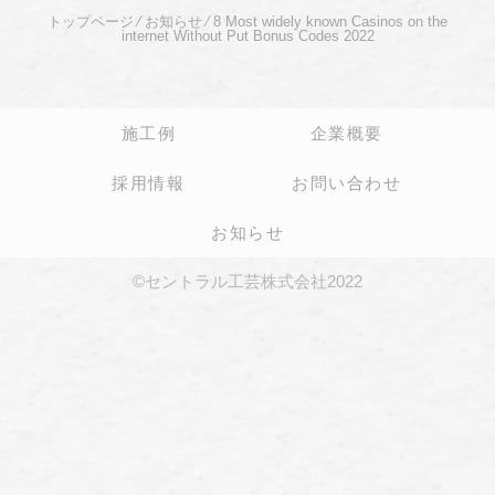
トップページ
⁄
お知らせ
⁄
8 Most widely known Casinos on the
internet Without Put Bonus Codes 2022
施工例
企業概要
採用情報
お問い合わせ
お知らせ
©セントラル工芸株式会社2022