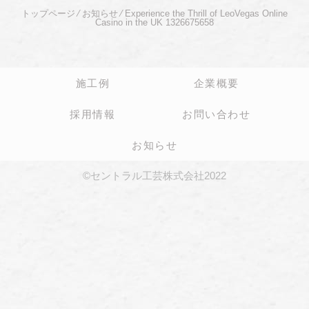
トップページ
⁄
お知らせ
⁄
Experience the Thrill of LeoVegas Online
Casino in the UK 1326675658
施工例
企業概要
採用情報
お問い合わせ
お知らせ
©セントラル工芸株式会社2022