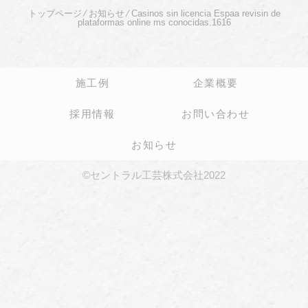
トップページ
⁄
お知らせ
⁄
Casinos sin licencia Espaa revisin de
plataformas online ms conocidas.1616
施工例
企業概要
採用情報
お問い合わせ
お知らせ
©セントラル工芸株式会社2022