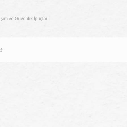
işim ve Güvenlik İpuçları
せ