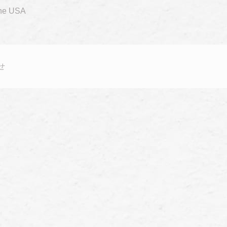
the USA
せ