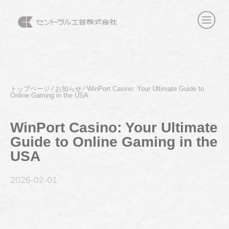
トップページ
⁄
お知らせ
⁄
WinPort Casino: Your Ultimate Guide to
Online Gaming in the USA
WinPort Casino: Your Ultimate
Guide to Online Gaming in the
USA
2026-02
-01