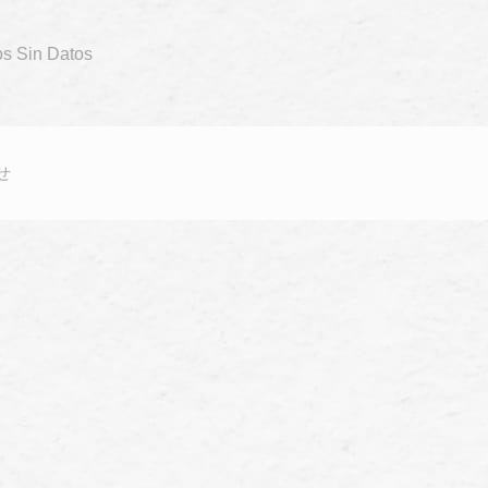
os Sin Datos
せ