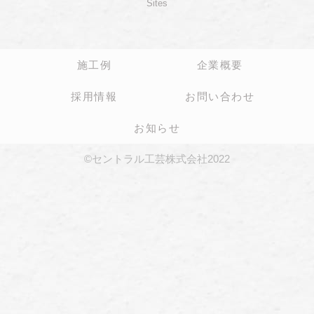
Sites
施工例
企業概要
採用情報
お問い合わせ
お知らせ
©セントラル工芸株式会社2022