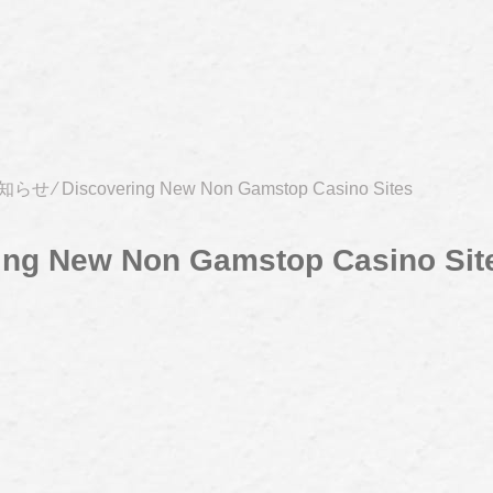
知らせ
⁄
Discovering New Non Gamstop Casino Sites
ing New Non Gamstop Casino Sit