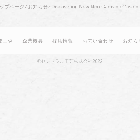
ップページ
⁄
お知らせ
⁄
Discovering New Non Gamstop Casino 
施工例
企業概要
採用情報
お問い合わせ
お知ら
©セントラル工芸株式会社2022