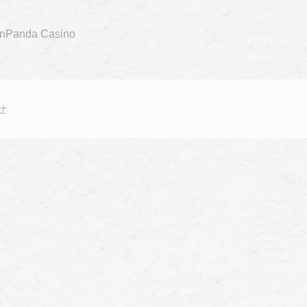
enPanda Casino
せ