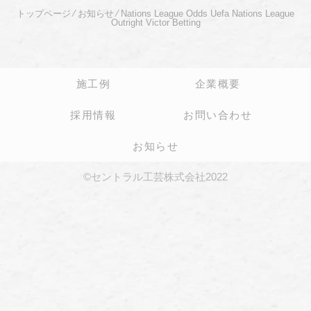
トップページ
⁄
お知らせ
⁄
Nations League Odds Uefa Nations League
Outright Victor Betting
施工例
企業概要
採用情報
お問い合わせ
お知らせ
©セントラル工芸株式会社2022