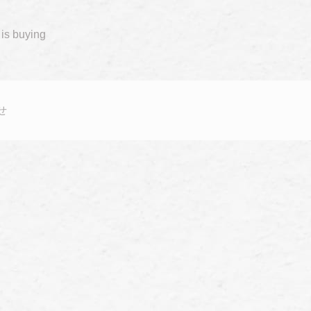
is buying
せ