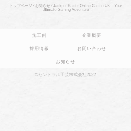
トップページ
⁄
お知らせ
⁄
Jackpot Raider Online Casino UK – Your
Ultimate Gaming Adventure
施工例
企業概要
採用情報
お問い合わせ
お知らせ
©セントラル工芸株式会社2022