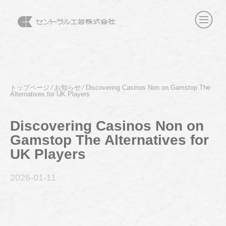
トップページ
⁄
お知らせ
⁄
Discovering Casinos Non on Gamstop The
Alternatives for UK Players
Discovering Casinos Non on
Gamstop The Alternatives for
UK Players
2026-01
-11