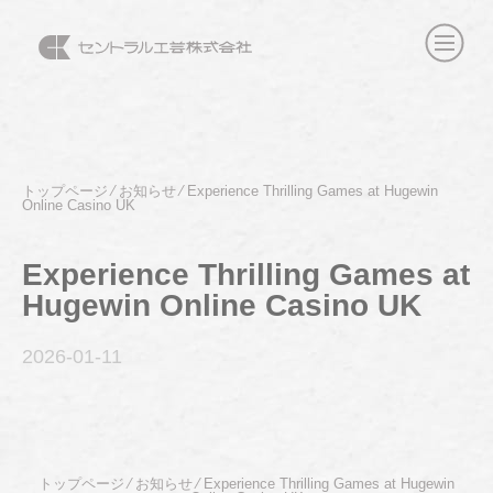
トップページ
⁄
お知らせ
⁄
Experience Thrilling Games at Hugewin
Online Casino UK
Experience Thrilling Games at
Hugewin Online Casino UK
2026-01
-11
トップページ
⁄
お知らせ
⁄
Experience Thrilling Games at Hugewin