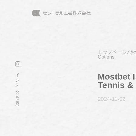
トップページ
⁄
お
Options
インスタを見る
Mostbet 
Tennis &
2024-11
-02