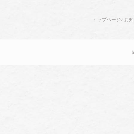
トップページ
⁄
お知