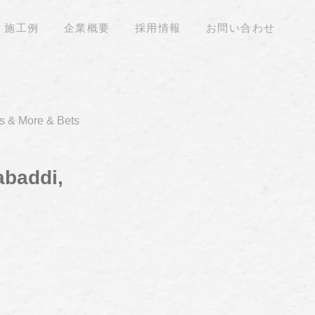
施工例
企業概要
採用情報
お問い合わせ
is & More & Bets
abaddi,