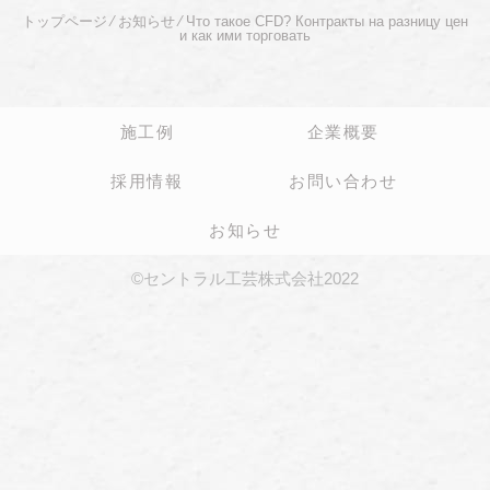
トップページ
⁄
お知らせ
⁄
Что такое CFD? Контракты на разницу цен
и как ими торговать
施工例
企業概要
採用情報
お問い合わせ
お知らせ
©セントラル工芸株式会社2022