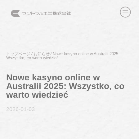
トップページ
⁄
お知らせ
⁄
Nowe kasyno online w Australii 2025:
Wszystko, co warto wiedzieć
Nowe kasyno online w
Australii 2025: Wszystko, co
warto wiedzieć
2026-01
-03