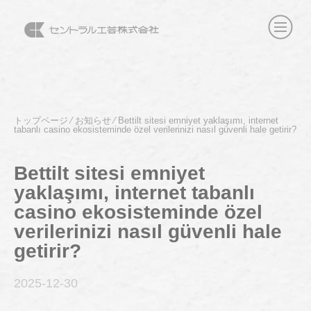
トップページ
⁄
お知らせ
⁄
Bettilt sitesi emniyet yaklaşımı, internet
tabanlı casino ekosisteminde özel verilerinizi nasıl güvenli hale getirir?
Bettilt sitesi emniyet
yaklaşımı, internet tabanlı
casino ekosisteminde özel
verilerinizi nasıl güvenli hale
getirir?
2025-12
-30