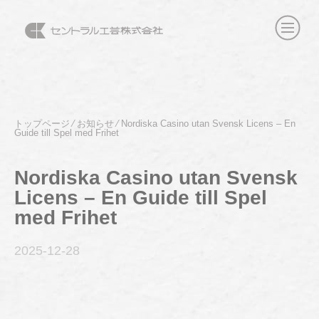
トップページ
⁄
お知らせ
⁄
Nordiska Casino utan Svensk Licens – En
Guide till Spel med Frihet
Nordiska Casino utan Svensk
Licens – En Guide till Spel
med Frihet
2025-12
-28