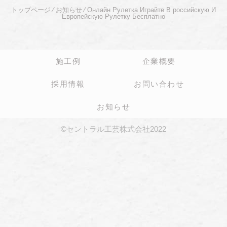
トップページ
⁄
お知らせ
⁄
Онлайн Рулетка Играйте В российскую И
Европейскую Рулетку Бесплатно
施工例
企業概要
採用情報
お問い合わせ
お知らせ
©セントラル工芸株式会社2022