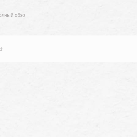
олный обзо
せ