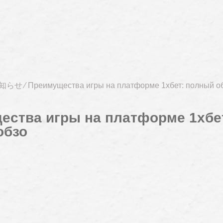
知らせ
⁄
Преимущества игры на платформе 1xбет: полный о
ества игры на платформе 1xбе
обзо