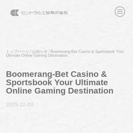
トップページ
⁄
お知らせ
⁄
Boomerang-Bet Casino & Sportsbook Your
Ultimate Online Gaming Destination
Boomerang-Bet Casino &
Sportsbook Your Ultimate
Online Gaming Destination
2025-12
-03