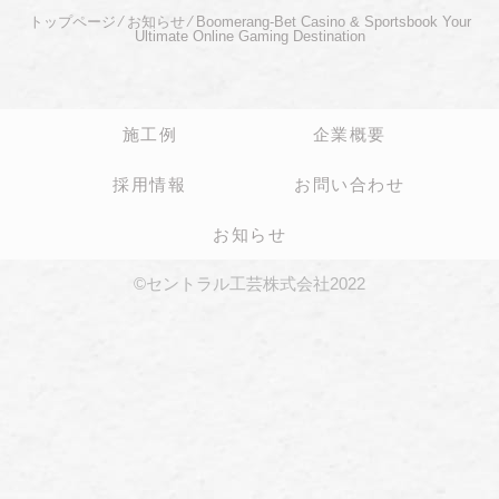
トップページ
⁄
お知らせ
⁄
Boomerang-Bet Casino & Sportsbook Your
Ultimate Online Gaming Destination
施工例
企業概要
採用情報
お問い合わせ
お知らせ
©セントラル工芸株式会社2022