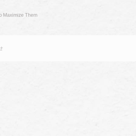
to Maximize Them
せ