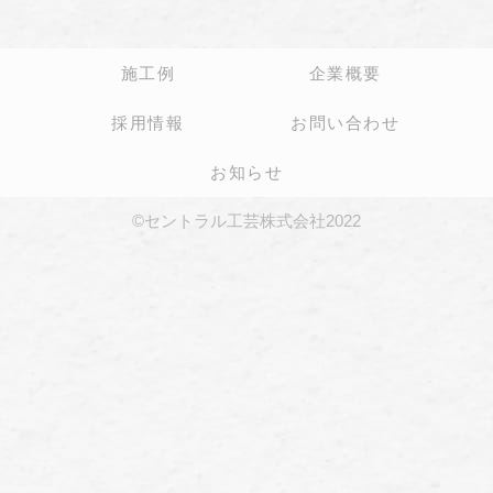
施工例
企業概要
採用情報
お問い合わせ
お知らせ
©セントラル工芸株式会社2022