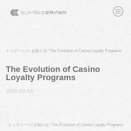
トップページ
⁄
お知らせ
⁄
The Evolution of Casino Loyalty Programs
The Evolution of Casino
Loyalty Programs
2025-03
-13
トップページ
⁄
お知らせ
⁄
The Evolution of Casino Loyalty Programs